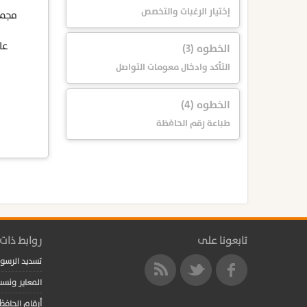
إختيار الرغبات والتخصص
مجمو
عا
الخطوه (3)
التأكد وادخال معومات التواصل
الخطوه (4)
طباعة رقم الحافظة
تابعونا على
روابط ذات
تسديد الرسو
المعاير ونسب
أرقام الحافظ