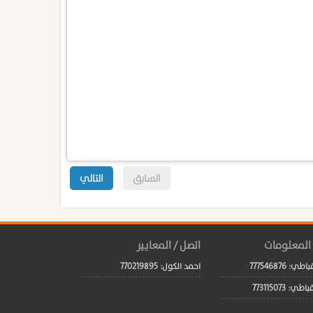
السابق
التالي
 المعلومات
اتصل / المعايير
: 777546876
احمد الكول: 770219895
: 773115073