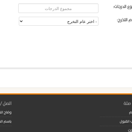
ع الدرجات:
م التخرج:
 صلة
اتصل /
م
وضاح القباطي
 القبول
باسم القباطي
ات