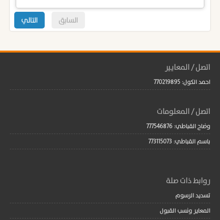
السابق
التالي
اتصل / المعايير
احمد الكول: 770219895
اتصل / المعلومات
وضاح القباطي: 777546876
باسم القباطي: 773115073
روابط ذات صلة
تسديد الرسوم
المعاير ونسب القبول