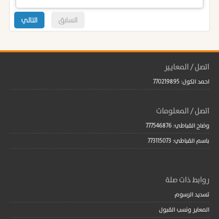
السابق
التالي
اتصل / المعايير
احمد الكول: 770219895
اتصل / المعلومات
وضاح القباطي: 777546876
باسم القباطي: 773115073
روابط ذات صلة
تسديد الرسوم
المعاير ونسب القبول