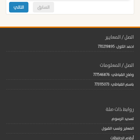
السابق
التالي
اتصل / المعايير
احمد الكول: 770219895
اتصل / المعلومات
وضاح القباطي: 777546876
باسم القباطي: 773115073
روابط ذات صلة
تسديد الرسوم
المعاير ونسب القبول
أرقام الحافظات