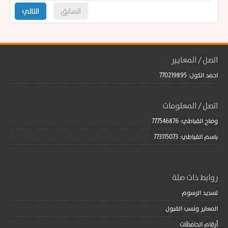
السابق
التالي
اتصل / المعايير
احمد الكول: 770219895
اتصل / المعلومات
وضاح القباطي: 777546876
باسم القباطي: 773115073
روابط ذات صلة
تسديد الرسوم
المعاير ونسب القبول
أرقام الحافظات