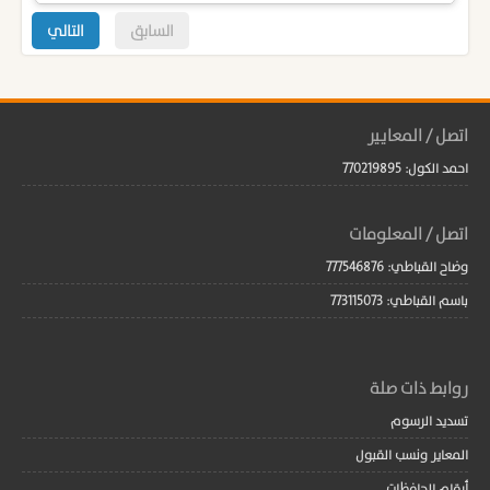
السابق
التالي
اتصل / المعايير
احمد الكول: 770219895
اتصل / المعلومات
وضاح القباطي: 777546876
باسم القباطي: 773115073
روابط ذات صلة
تسديد الرسوم
المعاير ونسب القبول
أرقام الحافظات