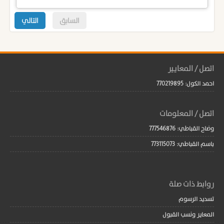
السابق
التالي
اتصل / المعايير
احمد الكول: 770219895
اتصل / المعلومات
وضاح القباطي: 777546876
باسم القباطي: 773115073
روابط ذات صلة
تسديد الرسوم
المعاير ونسب القبول