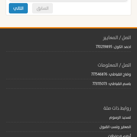
السابق
التالي
اتصل / المعايير
احمد الكول: 770219895
اتصل / المعلومات
وضاح القباطي: 777546876
باسم القباطي: 773115073
روابط ذات صلة
تسديد الرسوم
المعاير ونسب القبول
أرقام الحافظات