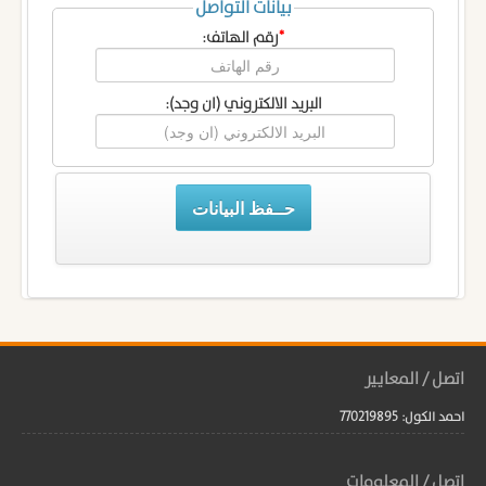
بيانات التواصل
*
رقم الهاتف:
البريد الالكتروني (ان وجد):
حــفظ البيانات
اتصل / المعايير
احمد الكول: 770219895
اتصل / المعلومات