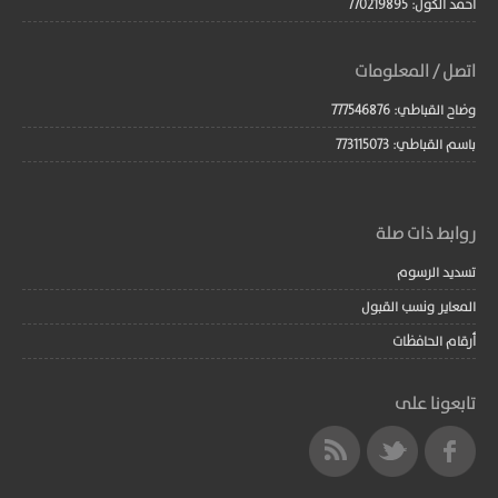
احمد الكول: 770219895
اتصل / المعلومات
وضاح القباطي: 777546876
باسم القباطي: 773115073
روابط ذات صلة
تسديد الرسوم
المعاير ونسب القبول
أرقام الحافظات
تابعونا على